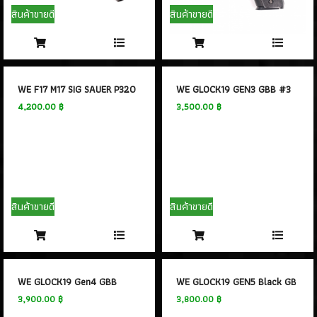
- PROFORCE
(7)
สินค้าขายดี
สินค้าขายดี
- ARTEMIS
(0)
- ASCEND
(2)
- ICS Hand Gun
(1)
- POSEIDON
(1)
WE F17 M17 SIG SAUER P320 GBB TAN #3
WE GLOCK19 GEN3 GBB #3
- ARROW ARMS
(1)
4,200.00 ฿
3,500.00 ฿
- VFC
(2)
- TTI AIRSOFT
(1)
- G&G
(4)
- ARCTURUS
(4)
- ARES
(3)
สินค้าขายดี
สินค้าขายดี
- HK3
(2)
ปืนสั้นอัดลมสปริง SPRING GUN
(13)
WE GLOCK19 Gen4 GBB
WE GLOCK19 GEN5 Black GBB
ปืนยาว RIFLE GUN
3,900.00 ฿
3,800.00 ฿
ปืนยาวอัดแก๊ส GAS RIFLES