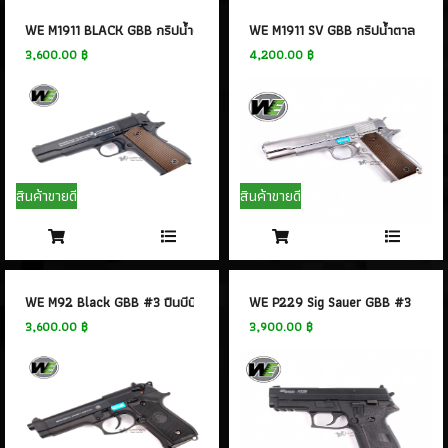
- WINGUN
(14)
- GAMO
(0)
WE M1911 BLACK GBB กริปน้ำตาล #3
WE M1911 SV GBB กริปน้ำตาล # 3
- Tokyo marui
3,600.00 ฿
4,200.00 ฿
(21)
- Goldden Eagle
(18)
- Bell
(64)
- AW
(31)
- Classic Gun
(2)
- Keymore
(3)
สินค้าขายดี
สินค้าขายดี
- SRC
(8)
- EMG
(20)
- King arms
(7)
- ACTION ARMY
(4)
WE M92 Black GBB #3 ปืนบีบีกัน บาเรตต้า M92
WE P229 Sig Sauer GBB #3
- UMAREX
(45)
3,600.00 ฿
3,900.00 ฿
- E&C Pistol
(34)
- CHIAPPA RHINO
(2)
- Snow Wolf
(0)
- RWA
(2)