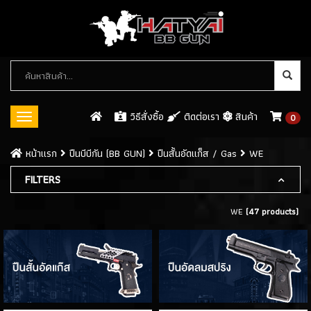
หมวด
หมู่
สินค้า
วิธีสั่งซื้อ
ติดต่อเรา
สินค้า
0
Toggle
navigation
ปืนบีบีกัน (BB GUN)
หน้าเเรก
ปืนบีบีกัน (BB GUN)
ปืนสั้นอัดแก็ส / Gas
WE
ปืนสั้นอัดแก็ส / GAS
FILTERS
(546)
- WE
(113)
WE
(47 products)
- ARMY
(61)
- KJW
(32)
- KWC
(8)
- CYBERGUN
(26)
- ASG
(8)