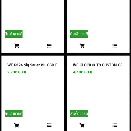
(128)
ปืนยาวไฟฟ้า AEG RIFLES
(309)
ปืนยาวสปริง SPRING AIRSOFT RIFLES
(86)
สินค้าขายดี
สินค้าขายดี
แบลงค์กัน BLANK GUN
ปืนแบล๊งค์กัน BLANK GUN
(276)
BLANK CARTRIDGE
(10)
WE P226 Sig Sauer BK GBB F226 #3
WE GLOCK19 T3 CUSTOM GBB #
3,900.00 ฿
4,400.00 ฿
SCOPE/ GAS/อุปกรณ์เสริม
GAS/กระสุนบีบีกัน
(47)
SCOPE , RED DOT
(38)
อุปกรณ์เสริม
สินค้าขายดี
สินค้าขายดี
(33)