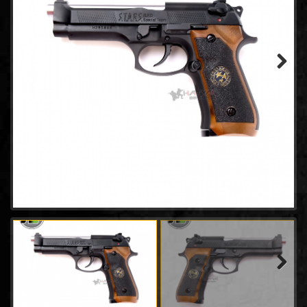
- WINGUN
(14)
- GAMO
(0)
- Tokyo marui
(21)
- Goldden Eagle
(18)
- Bell
(64)
Next
- AW
(31)
- Classic Gun
(2)
- Keymore
(3)
- SRC
(8)
- EMG
(20)
- King arms
(7)
- ACTION ARMY
(4)
- UMAREX
(45)
- E&C Pistol
(34)
- CHIAPPA RHINO
(2)
- Snow Wolf
(0)
Next
- RWA
(2)