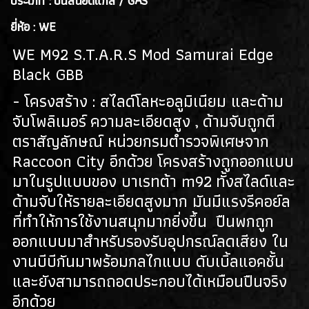
ประเภท : ปืนสั้นอัดแก็ส / GAS
(128)
ยี่ห้อ : WE
ปืนยาวไฟฟ้า AEG RIFLES
(309)
WE M92 S.T.A.R.S Mod Samurai Edge
ปืนยาวสปริง SPRING AIRSOFT RIFLES
(86)
Black GBB
แบลงค์กัน BLANK GUN
- โครงสร้าง : สไลด์โลหะอลูมิเนียม และด้าม
จับโพลิเมอร์ ความละเอียดสูง , ด้ามจับถูกตี
ปืนแบล๊งค์กัน BLANK GUN
(276)
ตราสัญลักษณ์ หน่วยกรมตำรวจพิเศษจาก
BLANK CARTRIDGE
(10)
Raccoon City อีกด้วย โครงสร้างถูกออกแบบ
มาในรูปแบบของ บาเรทต้า m92 ทั้งสไลด์และ
SCOPE/ GAS/อุปกรณ์เสริม
ด้ามจับให้รายละเอียดสูงมาก มันมีแรงรีคอย์ล
GAS/กระสุนบีบีกัน
(47)
ที่ทำให้การใช้งานสนุกมากยิ่งขึ้น ปืนพกถูก
ออกแบบมาสำหรับรองรับอุปกรณ์ลดเสียง ใน
SCOPE , RED DOT
(38)
งานบีบีกันมาพร้อมกลไกแบบ ดับเบิ้ลแอคชั้น
อุปกรณ์เสริม
(33)
และยังสามารถถอดประกอบได้เหมือนปืนจริง
อีกด้วย