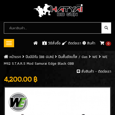
หมวด
หมู่
สินค้า
วิธีสั่งซื้อ
ติดต่อเรา
สินค้า
0
Toggle
navigation
ปืนบีบีกัน (BB GUN)
หน้าเเรก
ปืนบีบีกัน (BB GUN)
ปืนสั้นอัดแก็ส / Gas
WE
WE
M92 S.T.A.R.S Mod Samurai Edge Black GBB
ปืนสั้นอัดแก็ส / GAS
(546)
สั่งสินค้า - ติดต่อเรา
- WE
(113)
4,200.00 ฿
- ARMY
(61)
- KJW
(32)
- KWC
(8)
- CYBERGUN
(26)
- ASG
(8)