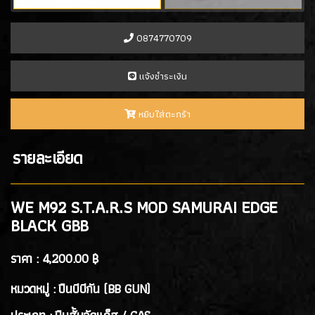
- PROFORCE
(7)
- ARTEMIS
(0)
0874770709
- ASCEND
(2)
- ICS Hand Gun
(1)
เเจ้งชำระเงิน
- POSEIDON
(1)
- ARROW ARMS
(1)
หยิบใส่ตะกร้า
- VFC
(2)
- TTI AIRSOFT
(1)
รายละเอียด
- G&G
(4)
- ARCTURUS
(4)
- ARES
(3)
WE M92 S.T.A.R.S MOD SAMURAI EDGE
- HK3
(2)
BLACK GBB
ปืนสั้นอัดลมสปริง SPRING GUN
(13)
ราคา :
4,200.00 ฿
หมวดหมู่ : ปืนบีบีกัน (BB GUN)
ปืนยาว RIFLE GUN
ปืนยาวอัดแก๊ส GAS RIFLES