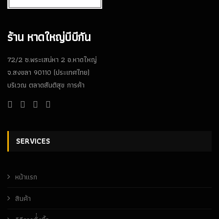
ร้าน หาดใหญ่บีบีกัน
72/2 ซ.พระเสน่หา 2 อ.หาดใหญ่
จ.สงขลา 90110 (ประเทศไทย)
บริเวณ ตลาดสันติสุข การค้า
SERVICES
หน้าเเรก
สินค้า