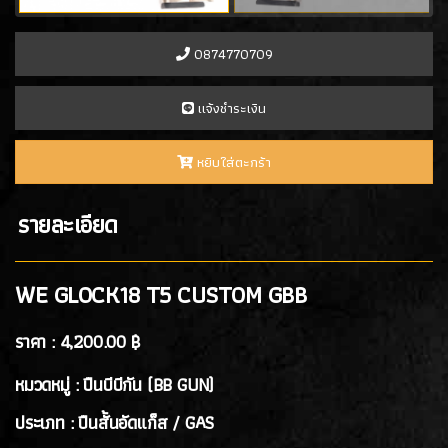
- PROFORCE
(7)
- ARTEMIS
(0)
0874770709
- ASCEND
(2)
- ICS Hand Gun
(1)
เเจ้งชำระเงิน
- POSEIDON
(1)
- ARROW ARMS
(1)
หยิบใส่ตะกร้า
- VFC
(2)
- TTI AIRSOFT
(1)
รายละเอียด
- G&G
(4)
- ARCTURUS
(4)
- ARES
(3)
WE GLOCK18 T5 CUSTOM GBB
- HK3
(2)
ราคา :
4,200.00 ฿
ปืนสั้นอัดลมสปริง SPRING GUN
(13)
หมวดหมู่ : ปืนบีบีกัน (BB GUN)
ปืนยาว RIFLE GUN
ประเภท : ปืนสั้นอัดแก็ส / GAS
ปืนยาวอัดแก๊ส GAS RIFLES