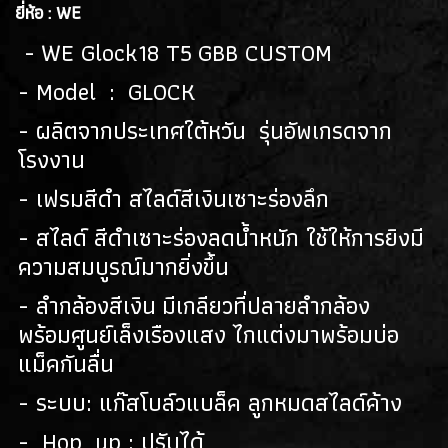
(128)
ยี่ห้อ : WE
ปืนยาวไฟฟ้า AEG RIFLES
(309)
- WE Glock18 T5 GBB CUSTOM
ปืนยาวสปริง SPRING AIRSOFT RIFLES
- Model : GLOCK
(86)
- ผลิตจากประเทศใต้หวัน รุ่นอัพเกรดจาก
แบลงค์กัน BLANK GUN
โรงงาน
ปืนแบล๊งค์กัน BLANK GUN
(276)
- เฟรมสีดำ สไลด์สีเงินเซาะร่องลึก
BLANK CARTRIDGE
(10)
- สไลด์ สีดำเซาะร่องลดน้ำหนัก ใช้ให้การยิงมี
ความสมบูรณ์มากยิ่งขึ้น
SCOPE/ GAS/อุปกรณ์เสริม
- ลำกล้องสีเงิน มีเกลียวที่ปลายลำกล้อง
GAS/กระสุนบีบีกัน
(47)
พร้อมศูนย์เล็งเรืองแสง ไกแต่งมาพร้อมบ่อ
SCOPE , RED DOT
(38)
แม็คกันลื่น
อุปกรณ์เสริม
(33)
- ระบบ: แก๊สโบล์วแบล็ค ลูกหมดสไลด์ค้าง
- Hop_up : ปรับได้