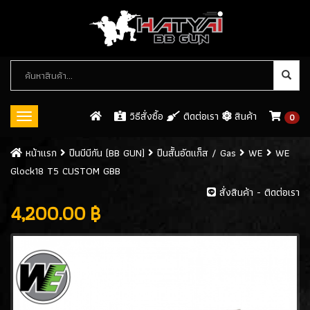
หมวด
หมู่
สินค้า
วิธีสั่งซื้อ
ติดต่อเรา
สินค้า
0
Toggle
navigation
ปืนบีบีกัน (BB GUN)
หน้าเเรก
ปืนบีบีกัน (BB GUN)
ปืนสั้นอัดแก็ส / Gas
WE
WE
Glock18 T5 CUSTOM GBB
ปืนสั้นอัดแก็ส / GAS
(546)
สั่งสินค้า - ติดต่อเรา
- WE
(113)
4,200.00 ฿
- ARMY
(61)
- KJW
(32)
- KWC
(8)
- CYBERGUN
(26)
- ASG
(8)