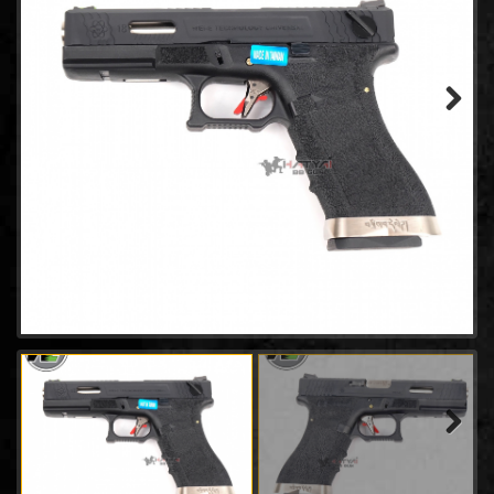
- WINGUN
(14)
- GAMO
(0)
- Tokyo marui
(21)
- Goldden Eagle
(18)
- Bell
(64)
Next
- AW
(31)
- Classic Gun
(2)
- Keymore
(3)
- SRC
(8)
- EMG
(20)
- King arms
(7)
- ACTION ARMY
(4)
- UMAREX
(45)
- E&C Pistol
(34)
- CHIAPPA RHINO
(2)
- Snow Wolf
(0)
Next
- RWA
(2)