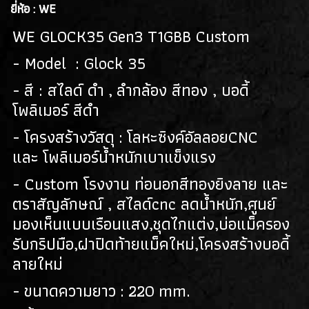
(128)
ยี่ห้อ : WE
ปืนยาวไฟฟ้า AEG RIFLES
(309)
WE GLOCK35 Gen3 T1GBB Custom
ปืนยาวสปริง SPRING AIRSOFT RIFLES
- Model : Glock 35
(86)
- สี : สไลด์ ดำ , ลำกล้อง สีทอง , บอดี้
แบลงค์กัน BLANK GUN
โพลิเมอร์ สีดำ
ปืนแบล๊งค์กัน BLANK GUN
(276)
- โครงสร้างวัสดุ : โลหะซิงค์อัลลอยCNC
BLANK CARTRIDGE
(10)
และ โพลิเมอร์น้ำหนักเบาแข็งแรง
- Custom โรงงาน ท่อนอกสีทองยิงลาย และ
SCOPE/ GAS/อุปกรณ์เสริม
ตราสัญลักษณ์ , สไลด์cnc ลดน้ำหนัก,ศูนย์
GAS/กระสุนบีบีกัน
(47)
มองเห็นแบบเรือนแสง,ชุดไกแต่ง,บ่อแม็ครอง
SCOPE , RED DOT
รับกริปมือ,ฝาปิดท้ายแม็คใหม่,โครงสร้างบอดี้
(38)
ลายใหม่
อุปกรณ์เสริม
(33)
- ขนาดความยาว : 220 mm.