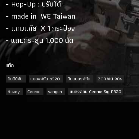
- Hop-Up : ปรับได้
- made in WE Taiwan
- แถมแก๊ส X 1 กระป๋อง
- แถมกระสุน 1,000 นัด
เเท็ก
ปืนบีบีกัน
แบลงค์กัน p320
ปืนแบลงค์กัน
ZORAKI 906
Kuzey
Ceonic
wingun
แบลงค์กัน Ceonic Sig P320