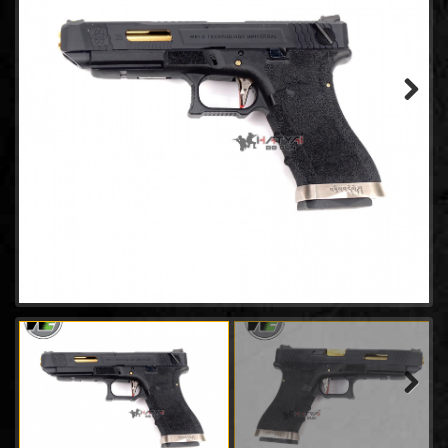
- WINGUN
(14)
- GAMO
(0)
- Tokyo marui
(21)
- Goldden Eagle
(18)
- Bell
(64)
Next
- AW
(31)
- Classic Gun
(2)
- Keymore
(3)
- SRC
(8)
- EMG
(20)
- King arms
(7)
- ACTION ARMY
(4)
- UMAREX
(45)
- E&C Pistol
(34)
- CHIAPPA RHINO
(2)
- Snow Wolf
(0)
Next
- RWA
(2)