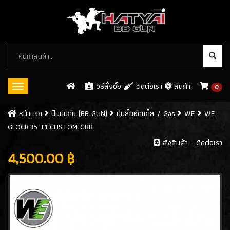
หมวด
หมู่
สินค้า
วิธีสั่งซื้อ
ติดต่อเรา
สินค้า
0
Toggle
navigation
ปืนบีบีกัน (BB GUN)
หน้าเเรก
ปืนบีบีกัน (BB GUN)
ปืนสั้นอัดแก็ส / Gas
WE
WE
GLOCK35 T1 CUSTOM GBB
ปืนสั้นอัดแก็ส / GAS
(546)
สั่งสินค้า - ติดต่อเรา
- WE
(113)
4,500.00 ฿
- ARMY
(61)
- KJW
(32)
- KWC
(8)
- CYBERGUN
(26)
- ASG
(8)