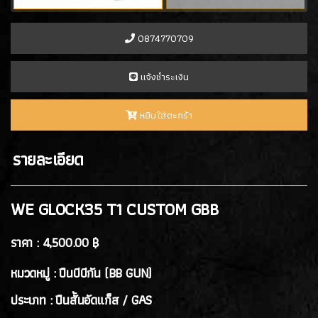
- PROFORCE
(7)
- ARTEMIS
(0)
0874770709
- ASCEND
(2)
- ICS Hand Gun
(1)
เเจ้งชำระเงิน
- POSEIDON
(1)
- ARROW ARMS
(1)
หยิบใส่ตะกร้า
- VFC
(2)
- TTI AIRSOFT
(1)
รายละเอียด
- G&G
(4)
- ARCTURUS
(4)
- ARES
(3)
WE GLOCK35 T1 CUSTOM GBB
- HK3
(2)
ราคา :
4,500.00 ฿
ปืนสั้นอัดลมสปริง SPRING GUN
(13)
หมวดหมู่ : ปืนบีบีกัน (BB GUN)
ปืนยาว RIFLE GUN
ประเภท : ปืนสั้นอัดแก็ส / GAS
ปืนยาวอัดแก๊ส GAS RIFLES