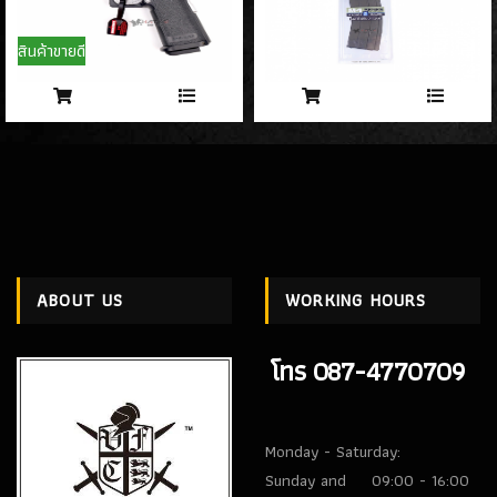
- PROFORCE
(7)
- ARTEMIS
(0)
สินค้าขายดี
- ASCEND
(2)
- ICS Hand Gun
(1)
- POSEIDON
(1)
- ARROW ARMS
(1)
- VFC
(2)
- TTI AIRSOFT
(1)
- G&G
(4)
- ARCTURUS
(4)
ABOUT US
WORKING HOURS
- ARES
(3)
- HK3
(2)
โทร 087-4770709
ปืนสั้นอัดลมสปริง SPRING GUN
(13)
Monday - Saturday:
ปืนยาว RIFLE GUN
Sunday and
09:00 - 16:00
ปืนยาวอัดแก๊ส GAS RIFLES