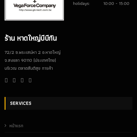
(128)
holidays:
10:00 - 15:00
ปืนยาวไฟฟ้า AEG RIFLES
(309)
ปืนยาวสปริง SPRING AIRSOFT RIFLES
(86)
ร้าน หาดใหญ่บีบีกัน
แบลงค์กัน BLANK GUN
72/2 ซ.พระเสน่หา 2 อ.หาดใหญ่
ปืนแบล๊งค์กัน BLANK GUN
(276)
จ.สงขลา 90110 (ประเทศไทย)
BLANK CARTRIDGE
(10)
บริเวณ ตลาดสันติสุข การค้า
SCOPE/ GAS/อุปกรณ์เสริม
GAS/กระสุนบีบีกัน
(47)
SERVICES
SCOPE , RED DOT
(38)
อุปกรณ์เสริม
(33)
หน้าเเรก