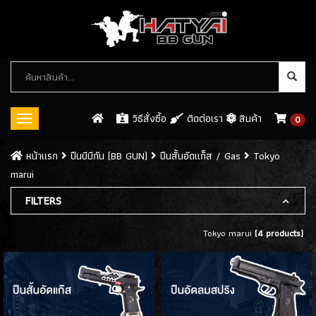
หมวด
หมู่
สินค้า
วิธีสั่งซื้อ
ติดต่อเรา
สินค้า
0
Toggle
navigation
ปืนบีบีกัน (BB GUN)
หน้าเเรก
ปืนบีบีกัน (BB GUN)
ปืนสั้นอัดแก็ส / Gas
Tokyo
marui
ปืนสั้นอัดแก็ส / GAS
(546)
FILTERS
- WE
(113)
- ARMY
(61)
Tokyo marui
(4 products)
- KJW
(32)
- KWC
(8)
- CYBERGUN
(26)
- ASG
(8)