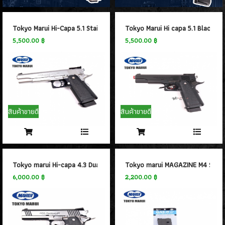
- WINGUN
(14)
- GAMO
(0)
- Tokyo marui
Tokyo Marui Hi-Capa 5.1 Stainless GBB
Tokyo Marui Hi capa 5.1 Black G
(21)
5,500.00 ฿
5,500.00 ฿
- Goldden Eagle
(18)
- Bell
(64)
- AW
(31)
- Classic Gun
(2)
- Keymore
(3)
- SRC
(8)
สินค้าขายดี
สินค้าขายดี
- EMG
(20)
- King arms
(7)
- ACTION ARMY
(4)
- UMAREX
(45)
Tokyo marui Hi-capa 4.3 Dual Stainless Custom
Tokyo marui MAGAZINE M4 Serie
- E&C Pistol
6,000.00 ฿
2,200.00 ฿
(34)
- CHIAPPA RHINO
(2)
- Snow Wolf
(0)
- RWA
(2)