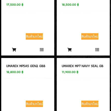
- ARMY GAS Rifle
(1)
17,500.00 ฿
18,500.00 ฿
- MARUZEN
(1)
- DOUBLE EAGLE GAS RIFLE
(1)
ปืนยาวไฟฟ้า AEG RIFLES
(309)
สินค้ามาใหม่
สินค้ามาใหม่
ปืนยาวสปริง SPRING AIRSOFT RIFLES
(86)
แบลงค์กัน BLANK GUN
ปืนแบล๊งค์กัน BLANK GUN
(276)
UMAREX MP5A5 GEN2 GBB
UMAREX MP7 NAVY SEAL GBB V2
BLANK CARTRIDGE
(10)
18,800.00 ฿
11,900.00 ฿
SCOPE/ GAS/อุปกรณ์เสริม
GAS/กระสุนบีบีกัน
(47)
SCOPE , RED DOT
สินค้ามาใหม่
สินค้ามาใหม่
(38)