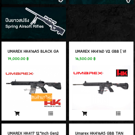
- Golden Eagle Gas Rifle
(32)
- CYBERGUN GAS Rifles
(2)
- Tokyo Marui GAS Rifle
(5)
- A&K GAS Rifle
(3)
- KJW GAS Rifle
(3)
- VFC RIFLE GAS
(6)
UMAREX HK416A5 BLACK GAS GBB V3
UMAREX HK416D V2 GBB ( VFC )
- GHK GAS RIFLE
(10)
19,000.00 ฿
16,500.00 ฿
- G&G GAS Rifle
(1)
- KWC GAS Rifle
(1)
- PTS / KWA
(2)
- APS Gas Rifle
(7)
- TANAKA WORKS
สินค้ามาใหม่
(1)
- King Arms GAS Rifle
(1)
- Northeast
(1)
- WELL GAS Rifle
(1)
- ARES GAS RIFLE
(1)
UMAREX HK417 12”Inch Gen2 GBB Rifle
Umarex HK416A5 GBB TAN