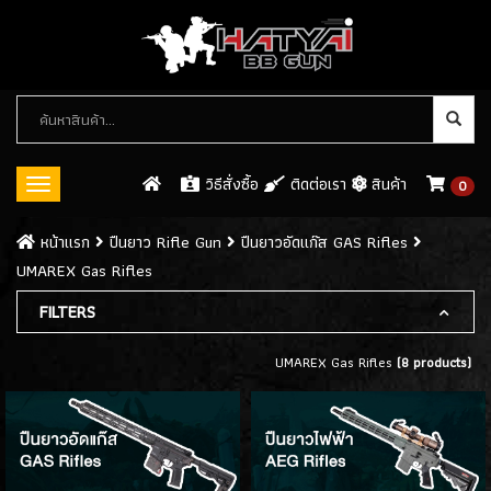
หมวด
หมู่
สินค้า
วิธีสั่งซื้อ
ติดต่อเรา
สินค้า
0
Toggle
navigation
ปืนบีบีกัน (BB GUN)
หน้าเเรก
ปืนยาว Rifle Gun
ปืนยาวอัดแก๊ส GAS Rifles
UMAREX Gas Rifles
ปืนสั้นอัดแก็ส / GAS
(546)
FILTERS
ปืนสั้นอัดลมสปริง SPRING GUN
(13)
UMAREX Gas Rifles
(8 products)
ปืนยาว RIFLE GUN
ปืนยาวอัดแก๊ส GAS RIFLES
(128)
- WE Gas Rifle
(21)
- UMAREX Gas Rifles
(20)