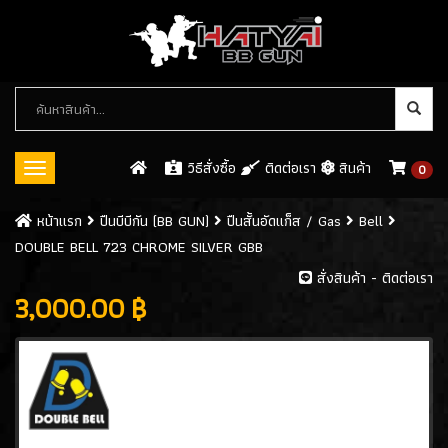
หมวด
หมู่
สินค้า
วิธีสั่งซื้อ
ติดต่อเรา
สินค้า
0
Toggle
navigation
ปืนบีบีกัน (BB GUN)
หน้าเเรก
ปืนบีบีกัน (BB GUN)
ปืนสั้นอัดแก็ส / Gas
Bell
DOUBLE BELL 723 CHROME SILVER GBB
ปืนสั้นอัดแก็ส / GAS
(546)
สั่งสินค้า - ติดต่อเรา
- WE
(113)
3,000.00 ฿
- ARMY
(61)
- KJW
(32)
- KWC
(8)
- CYBERGUN
(26)
- ASG
(8)