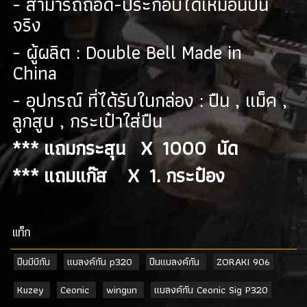
- สามารถถอด-ประกอบได้เหมือนปืน
จริง
- ผู้ผลิต : Double Bell Made in
China
- อุปกรณ์ ที่ได้รับในกล่อง : ปืน , แม็ค ,
ลูกสูบ , กระเป๋าใส่ปืน
*** แถมกระสุน X 1000 นัด
*** แถมแก๊ส X 1. กระป๋อง
เเท็ก
ปืนบีบีกัน
แบลงค์กัน p320
ปืนแบลงค์กัน
ZORAKI 906
Kuzey
Ceonic
wingun
แบลงค์กัน Ceonic Sig P320