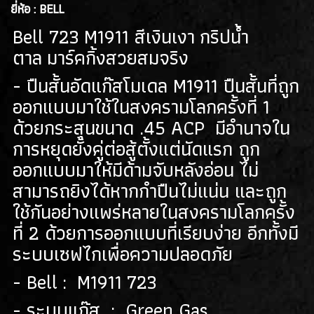
(128)
ยี่ห้อ : BELL
ปืนยาวไฟฟ้า AEG RIFLES
Bell 723 M1911 สีเงินเงา กริปน้ำ
(309)
ตาล มาร์คกิ้งสวยสมจริง
ปืนยาวสปริง SPRING AIRSOFT RIFLES
(86)
- ปืนสั้นอัดแก๊สโมเดล M1911 ปืนสั้นที่ถูก
แบลงค์กัน BLANK GUN
ออกแบบมาใช้ในสงครามโลกครั้งที่ 1
ปืนแบล๊งค์กัน BLANK GUN
ด้วยกระสุนขนาด .45 ACP มีอำนาจใน
(276)
การหยุดยั้งคู่ต่อสู้ตั้งแต่นัดแรก ถูก
BLANK CARTRIDGE
(10)
ออกแบบมาให้มีด้ามจับหลังอ่อน ไม่
สามารถยิงได้หากกำปืนไม่แน่น และถูก
SCOPE/ GAS/อุปกรณ์เสริม
ใช้กันอย่างแพร่หลายในสงครามโลกครั้ง
GAS/กระสุนบีบีกัน
(47)
ที่ 2 ด้วยการออกแบบที่เรียบง่าย อีกทั้งมี
SCOPE , RED DOT
(38)
ระบบเซฟไกเพื่อความปลอดภัย
อุปกรณ์เสริม
(33)
- Bell : M1911 723
- ระบบแก๊ส : Green Gas