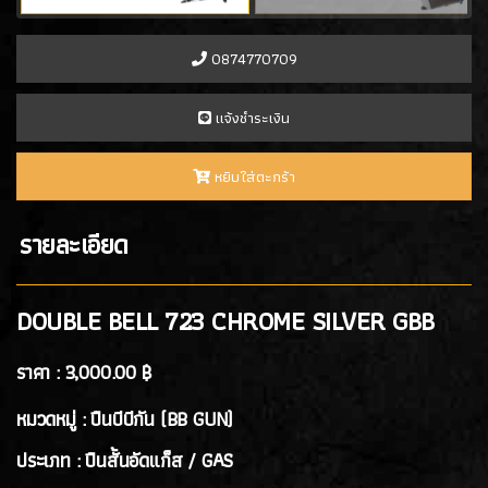
- PROFORCE
(7)
- ARTEMIS
(0)
0874770709
- ASCEND
(2)
- ICS Hand Gun
(1)
เเจ้งชำระเงิน
- POSEIDON
(1)
- ARROW ARMS
(1)
หยิบใส่ตะกร้า
- VFC
(2)
- TTI AIRSOFT
(1)
รายละเอียด
- G&G
(4)
- ARCTURUS
(4)
- ARES
(3)
DOUBLE BELL 723 CHROME SILVER GBB
- HK3
(2)
ราคา :
3,000.00 ฿
ปืนสั้นอัดลมสปริง SPRING GUN
(13)
หมวดหมู่ : ปืนบีบีกัน (BB GUN)
ปืนยาว RIFLE GUN
ประเภท : ปืนสั้นอัดแก็ส / GAS
ปืนยาวอัดแก๊ส GAS RIFLES