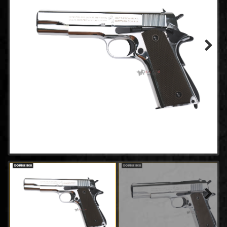
- WINGUN
(14)
- GAMO
(0)
- Tokyo marui
(21)
- Goldden Eagle
(18)
- Bell
(64)
Next
- AW
(31)
- Classic Gun
(2)
- Keymore
(3)
- SRC
(8)
- EMG
(20)
- King arms
(7)
- ACTION ARMY
(4)
- UMAREX
(45)
- E&C Pistol
(34)
- CHIAPPA RHINO
(2)
- Snow Wolf
(0)
Next
- RWA
(2)