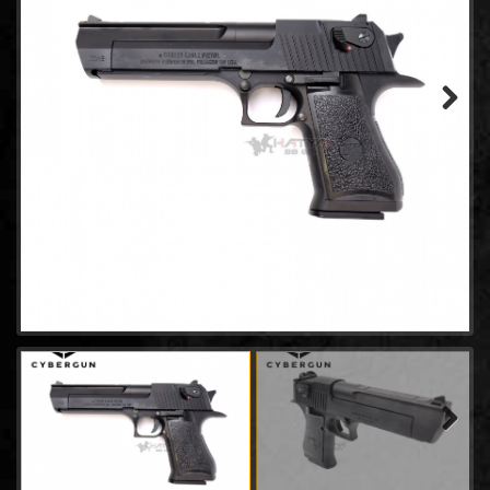
- WINGUN
(14)
- GAMO
(0)
- Tokyo marui
(21)
- Goldden Eagle
(18)
- Bell
(64)
Next
- AW
(31)
- Classic Gun
(2)
- Keymore
(3)
- SRC
(8)
- EMG
(20)
- King arms
(7)
- ACTION ARMY
(4)
- UMAREX
(45)
- E&C Pistol
(34)
- CHIAPPA RHINO
(2)
- Snow Wolf
(0)
Next
- RWA
(2)