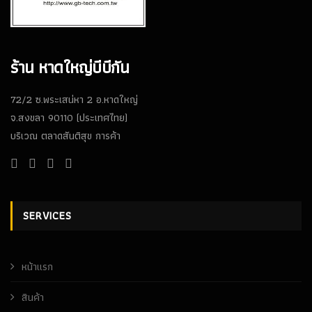
ร้าน หาดใหญ่บีบีกัน
72/2 ซ.พระเสน่หา 2 อ.หาดใหญ่
จ.สงขลา 90110 (ประเทศไทย)
บริเวณ ตลาดสันติสุข การค้า
SERVICES
หน้าเเรก
สินค้า