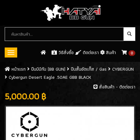
หมวด
หมู่
สินค้า
วิธีสั่งซื้อ
ติดต่อเรา
สินค้า
0
Toggle
navigation
ปืนบีบีกัน (BB GUN)
หน้าเเรก
ปืนบีบีกัน (BB GUN)
ปืนสั้นอัดแก็ส / Gas
CYBERGUN
Cybergun Desert Eagle .50AE GBB BLACK
ปืนสั้นอัดแก็ส / GAS
(546)
สั่งสินค้า - ติดต่อเรา
- WE
(113)
5,000.00 ฿
- ARMY
(61)
- KJW
(32)
- KWC
(8)
- CYBERGUN
(26)
- ASG
(8)