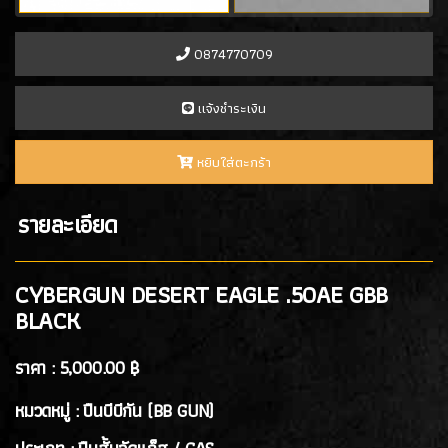
- PROFORCE
(7)
- ARTEMIS
(0)
0874770709
- ASCEND
(2)
- ICS Hand Gun
(1)
เเจ้งชำระเงิน
- POSEIDON
(1)
- ARROW ARMS
(1)
หยิบใส่ตะกร้า
- VFC
(2)
- TTI AIRSOFT
(1)
รายละเอียด
- G&G
(4)
- ARCTURUS
(4)
- ARES
(3)
CYBERGUN DESERT EAGLE .50AE GBB
- HK3
(2)
BLACK
ปืนสั้นอัดลมสปริง SPRING GUN
(13)
ราคา :
5,000.00 ฿
หมวดหมู่ : ปืนบีบีกัน (BB GUN)
ปืนยาว RIFLE GUN
ปืนยาวอัดแก๊ส GAS RIFLES