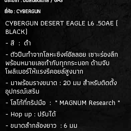
ประเภท : ปืนสั้นอัดแก็ส / GAS
(128)
ยี่ห้อ : CYBERGUN
ปืนยาวไฟฟ้า AEG RIFLES
(309)
CYBERGUN DESERT EAGLE L6 .50AE (
ปืนยาวสปริง SPRING AIRSOFT RIFLES
(86)
BLACK)
แบลงค์กัน BLANK GUN
- สี : ดำ
ปืนแบล๊งค์กัน BLANK GUN
(276)
- ตัวปืนทำจากโลหะซิงค์อัลลอย เซาะร่องลึก
พร้อมหมายเลขกำกับทุกกระบอก ด้ามจับ
BLANK CARTRIDGE
(10)
โพลิเมอร์ให้แรงรีคอยล์สูงมาก
SCOPE/ GAS/อุปกรณ์เสริม
- มาพร้อมรางขนาด : 20 มม สำหรับติดตั้ง
GAS/กระสุนบีบีกัน
อุปกรณ์เสริม
(47)
- โลโก้ที่กริปมือ : " MAGNUM Research "
SCOPE , RED DOT
(38)
- Hop up : ปรับได้
อุปกรณ์เสริม
(33)
- ขนาดลำกล้องยาว : 6 มม