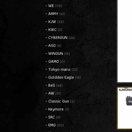
- WE
(113)
- ARMY
(61)
- KJW
(32)
- KWC
(8)
- CYBERGUN
(26)
- ASG
(8)
- WINGUN
(14)
- GAMO
(0)
- Tokyo marui
(21)
- Goldden Eagle
(18)
- Bell
(64)
- AW
(31)
- Classic Gun
(2)
- Keymore
(3)
- SRC
(8)
- EMG
(20)