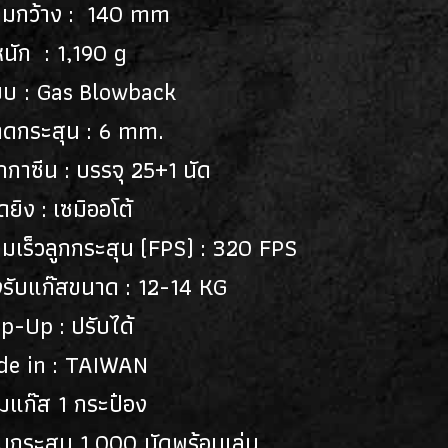
ามกว้าง : 140 mm
หนัก : 1,190 g
บบ : Gas Blowback
าดกระสุน : 6 mm.
กกาซีน : บรรจุ 25+1 นัด
ยิง : เซมิออโต้
มเร็วลูกกระสุน (FPS) : 320 FPS
งรับแก๊สขนาด : 12-14 KG
p-Up : ปรับได้
de in : TAIWAN
มแก๊ส 1 กระป๋อง
มกระสุน 1,000 นัดพร้อมเล่น