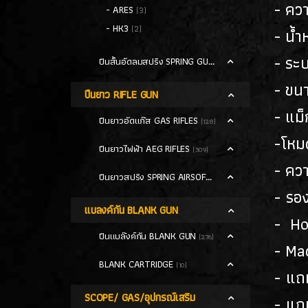
- คว
- ARES
(3)
- HK3
(2)
- น้ำ
- ระ
ปืนสั้นอัดลมสปริง SPRING GUN
(13)
- ขน
ปืนยาว RIFLE GUN
- แม็
ปืนยาวอัดแก๊ส GAS RIFLES
(128)
-โหมด
ปืนยาวไฟฟ้า AEG RIFLES
(309)
- ควา
ปืนยาวสปริง SPRING AIRSOFT RIFLES
(86)
- รอ
แบลงค์กัน BLANK GUN
- Ho
ปืนแบล๊งค์กัน BLANK GUN
(276)
- Ma
BLANK CARTRIDGE
(10)
- แถ
SCOPE/ GAS/อุปกรณ์เสริม
- แถ