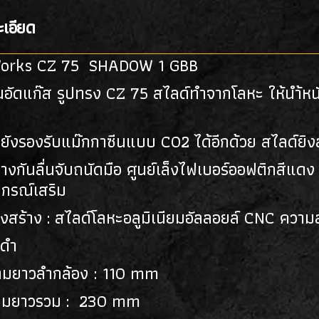
เอียด
orks CZ 75 SHADOW 1 GBB
้นอัดแก๊ส รูปทรง CZ 75 สไลด์ทำจากโลหะ ให้นำ้ห
ั้งยังรองรับแม๊กกาซีนแบบ CO2 ได้อีกด้วย สไล
างกันลื่นจับถนัดมือ ศูนย์เล็งไฟเบอร์ออฟติกสี
ุปกรณ์เสริม
งสร้าง : สไลด์โลหะอลูมิเนียมอัลลอยล์ CNC ความล
 ดำ
ามยาวลำกล้อง : 110 mm
ามยาวรวม : 230 mm