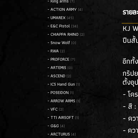
- King arms
(7)
- ACTION ARMY
รายละ
(4)
- UMAREX
(45)
KJ W
- E&C Pistol
(34)
- CHIAPPA RHINO
(2)
ปืนสั
- Snow Wolf
(0)
- RWA
(2)
อีกท
- PROFORCE
(7)
- ARTEMIS
(0)
กริปย
- ASCEND
(2)
ตั้งอ
- ICS Hand Gun
(1)
- โคร
- POSEIDON
(1)
- ARROW ARMS
(1)
- สี :
- VFC
(2)
- คว
- TTI AIRSOFT
(1)
- G&G
(4)
- คว
- ARCTURUS
(4)