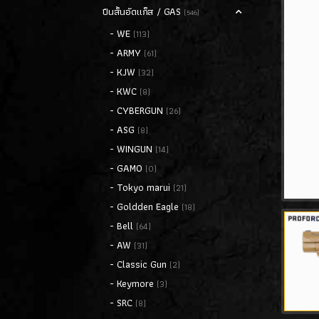
ปืนสั้นอัดแก็ส / GAS
(546)
- WE
(113)
- ARMY
(61)
- KJW
(32)
- KWC
(8)
- CYBERGUN
(26)
- ASG
(8)
- WINGUN
(14)
- GAMO
(0)
- Tokyo marui
(21)
- Goldden Eagle
(18)
- Bell
(64)
- AW
(31)
- Classic Gun
(2)
- Keymore
(3)
- SRC
(8)