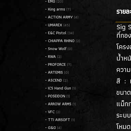
- EMG
(20)
รายละ
- King arms
(7)
- ACTION ARMY
(4)
Sig S
- UMAREX
(45)
- E&C Pistol
ที่กอ
(34)
- CHIAPPA RHINO
(2)
โครงส
- Snow Wolf
(0)
น้ำหน
- RWA
(2)
- PROFORCE
(7)
ความ
- ARTEMIS
(0)
สี :
- ASCEND
(2)
- ICS Hand Gun
(1)
ขนาด
- POSEIDON
(1)
แม็กก
- ARROW ARMS
(1)
- VFC
(2)
ระบบ
- TTI AIRSOFT
(1)
โหมด
- G&G
(4)