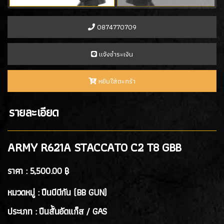
- PROFORCE
(7)
- ARTEMIS
(0)
0874770709
- ASCEND
(2)
- ICS Hand Gun
(1)
เเจ้งชำระเงิน
- POSEIDON
(1)
- ARROW ARMS
(1)
หยิบใส่ตะกร้า
- VFC
(2)
- TTI AIRSOFT
(1)
รายละเอียด
- G&G
(4)
- ARCTURUS
(4)
- ARES
(3)
ARMY R621A STACCATO C2 T8 GBB
- HK3
(2)
ราคา :
5,500.00 ฿
ปืนสั้นอัดลมสปริง SPRING GUN
(13)
หมวดหมู่ : ปืนบีบีกัน (BB GUN)
ปืนยาว RIFLE GUN
ประเภท : ปืนสั้นอัดแก็ส / GAS
ปืนยาวอัดแก๊ส GAS RIFLES