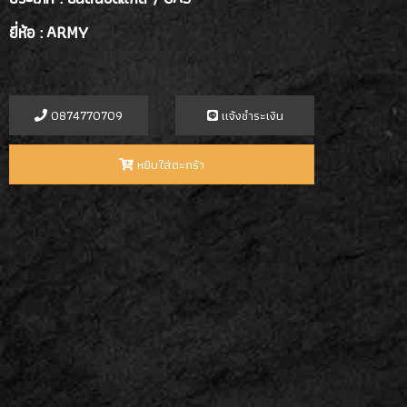
ยี่ห้อ : ARMY
0874770709
เเจ้งชำระเงิน
หยิบใส่ตะกร้า