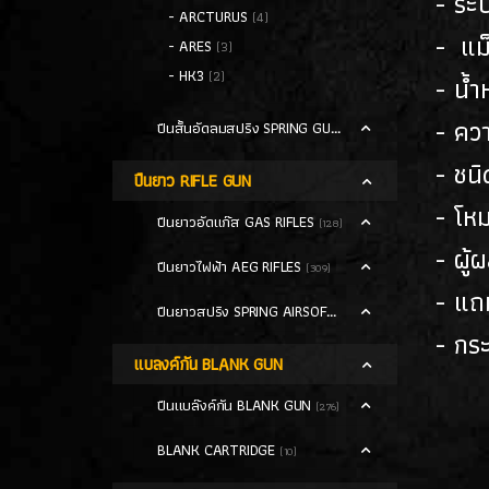
- ระ
- ARCTURUS
(4)
- แม็
- ARES
(3)
- HK3
(2)
- น้ำ
- คว
ปืนสั้นอัดลมสปริง SPRING GUN
(13)
- ชน
ปืนยาว RIFLE GUN
- โห
ปืนยาวอัดแก๊ส GAS RIFLES
(128)
- ผู
ปืนยาวไฟฟ้า AEG RIFLES
(309)
- แถ
ปืนยาวสปริง SPRING AIRSOFT RIFLES
(86)
- กร
แบลงค์กัน BLANK GUN
ปืนแบล๊งค์กัน BLANK GUN
(276)
BLANK CARTRIDGE
(10)