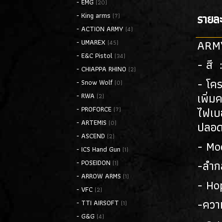
- EMG
(20)
รายละ
- King arms
(7)
- ACTION ARMY
(4)
ARMY
- UMAREX
(45)
- E&C Pistol
(34)
- สี
- CHIAPPA RHINO
(2)
- โคร
- Snow Wolf
(0)
เพิ่
- RWA
(2)
ไฟเบ
- PROFORCE
(7)
- ARTEMIS
ปลอดภ
(0)
- ASCEND
(2)
- Mo
- ICS Hand Gun
(1)
-ลำก
- POSEIDON
(1)
- ARROW ARMS
(1)
- Ho
- VFC
(2)
-ความ
- TTI AIRSOFT
(1)
- G&G
(4)