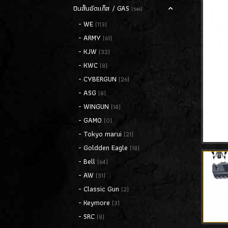
ปืนสั้นอัดแก็ส / GAS
(546)
- WE
(113)
- ARMY
(61)
- KJW
(32)
- KWC
(8)
- CYBERGUN
(26)
- ASG
(8)
- WINGUN
(14)
- GAMO
(0)
- Tokyo marui
(21)
- Goldden Eagle
(18)
- Bell
(64)
- AW
(31)
- Classic Gun
(2)
- Keymore
(3)
- SRC
(8)