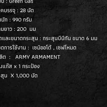
บบ : Green Gas
คบรรจุ : 28 นัด
หนัก : 990 กรัม
ามยาว : 200 มม
ิดและขนาดกระสุน : กระสุนบีบีกัน ขนาด 6 มม
มดการใช้งาน : เซมิออโต้ , เซฟโหมด
้ผลิต : ARMY ARMAMENT
มแก๊ส x 1 กระป๋อง
ะสุน X 1,000 นัด