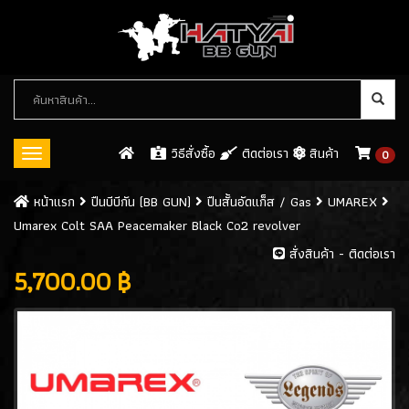
หมวด
หมู่
สินค้า
วิธีสั่งซื้อ
ติดต่อเรา
สินค้า
0
Toggle
navigation
ปืนบีบีกัน (BB GUN)
หน้าเเรก
ปืนบีบีกัน (BB GUN)
ปืนสั้นอัดแก็ส / Gas
UMAREX
Umarex Colt SAA Peacemaker Black Co2 revolver
ปืนสั้นอัดแก็ส / GAS
(546)
สั่งสินค้า - ติดต่อเรา
- WE
(113)
5,700.00 ฿
- ARMY
(61)
- KJW
(32)
- KWC
(8)
- CYBERGUN
(26)
- ASG
(8)