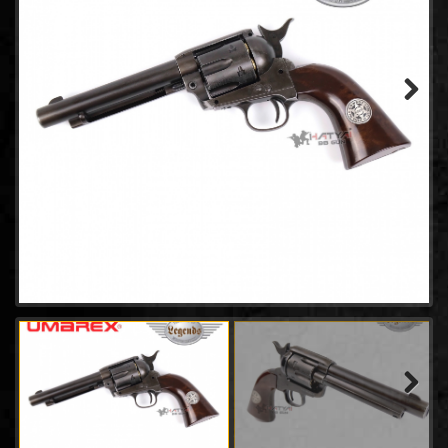
- WINGUN
(14)
- GAMO
(0)
- Tokyo marui
(21)
- Goldden Eagle
(18)
- Bell
(64)
Next
- AW
(31)
- Classic Gun
(2)
- Keymore
(3)
- SRC
(8)
- EMG
(20)
- King arms
(7)
- ACTION ARMY
(4)
- UMAREX
(45)
- E&C Pistol
(34)
- CHIAPPA RHINO
(2)
- Snow Wolf
(0)
Next
- RWA
(2)