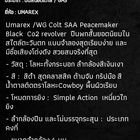
ประเภท : ปืนสั้นอัดแก็ส / GAS
(128)
ยี่ห้อ : UMAREX
ปืนยาวไฟฟ้า AEG RIFLES
(309)
Umarex /WG Colt SAA Peacemaker
ปืนยาวสปริง SPRING AIRSOFT RIFLES
(86)
Black Co2 revolver ปืนพกสั้นยอดนิยมใน
สไตล์ตะวันตก แบบจำลองสุดเรียบง่าย และ
แบลงค์กัน BLANK GUN
มีชื่อเสียงโด่งดัง สวยสมจริงที่สุด
ปืนแบล๊งค์กัน BLANK GUN
(276)
- วัสดุ : โลหะทั้งกระบอก ลำกล้องสีเงินเงา
BLANK CARTRIDGE
(10)
- สี : สีดำ สุดคลาสสิค ด้ามจับ กริปมือ สี
น้ำตาลติดตราโลหะCowboy พื้นผิวเรียบ
SCOPE/ GAS/อุปกรณ์เสริม
GAS/กระสุนบีบีกัน
- โหมดการยิง : Simple Action เหนี่ยวไก
(47)
ยิง
SCOPE , RED DOT
(38)
- ลำกล้องปืน และโม่บรรจุกระสุน : ประเภท
อุปกรณ์เสริม
(33)
คงที่
- ขนาดลำกล้อง 6 มม