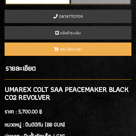
- PROFORCE
(7)
- ARTEMIS
(0)
0874770709
- ASCEND
(2)
- ICS Hand Gun
(1)
เเจ้งชำระเงิน
- POSEIDON
(1)
- ARROW ARMS
(1)
หยิบใส่ตะกร้า
- VFC
(2)
- TTI AIRSOFT
(1)
รายละเอียด
- G&G
(4)
- ARCTURUS
(4)
- ARES
(3)
UMAREX COLT SAA PEACEMAKER BLACK
- HK3
(2)
CO2 REVOLVER
ปืนสั้นอัดลมสปริง SPRING GUN
(13)
ราคา :
5,700.00 ฿
หมวดหมู่ : ปืนบีบีกัน (BB GUN)
ปืนยาว RIFLE GUN
ปืนยาวอัดแก๊ส GAS RIFLES