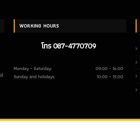
WORKING HOURS
โทร 087-4770709
Monday - Saturday:
09:00 - 16:00
ย)
Sunday and holidays:
10:00 - 15:00