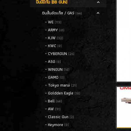
ปืนบีบีกัน (BB GUN)
ปืนสั้นอัดแก็ส / GAS
(546)
- WE
(113)
- ARMY
(61)
- KJW
(32)
- KWC
(8)
- CYBERGUN
(26)
- ASG
(8)
- WINGUN
(14)
- GAMO
(0)
- Tokyo marui
(21)
- Goldden Eagle
(18)
- Bell
(64)
- AW
(31)
- Classic Gun
(2)
- Keymore
(3)