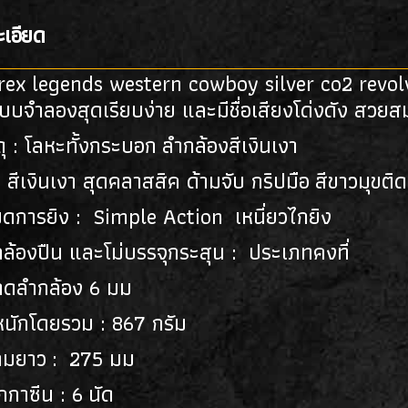
เอียด
ex legends western cowboy silver co2 revol
บจำลองสุดเรียบง่าย และมีชื่อเสียงโด่งดัง สวยสม
ดุ : โลหะทั้งกระบอก ลำกล้องสีเงินเงา
: สีเงินเงา สุดคลาสสิค ด้ามจับ กริปมือ สีขาวมุข
ดการยิง : Simple Action เหนี่ยวไกยิง
ล้องปืน และโม่บรรจุกระสุน : ประเภทคงที่
าดลำกล้อง 6 มม
ำหนักโดยรวม : 867 กรัม
ามยาว : 275 มม
กาซีน : 6 นัด