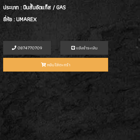
ประเภท : ปืนสั้นอัดแก็ส / GAS
ยี่ห้อ : UMAREX
0874770709
เเจ้งชำระเงิน
หยิบใส่ตะกร้า