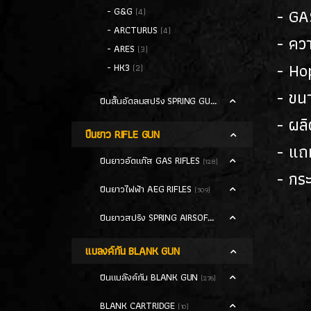
- GA
- G&G
(4)
- ARCTURUS
(4)
- คว
- ARES
(3)
- Ho
- HK3
(2)
- ขนา
ปืนสั้นอัดลมสปริง SPRING GUN
(13)
- ผล
ปืนยาว RIFLE GUN
- แถ
ปืนยาวอัดแก๊ส GAS RIFLES
(128)
- กระ
ปืนยาวไฟฟ้า AEG RIFLES
(309)
ปืนยาวสปริง SPRING AIRSOFT RIFLES
(86)
แบลงค์กัน BLANK GUN
ปืนแบล๊งค์กัน BLANK GUN
(276)
BLANK CARTRIDGE
(10)