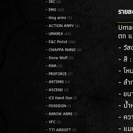
- SRC
(8)
รายละ
- EMG
(20)
- King arms
(7)
Umar
- ACTION ARMY
(4)
ตก แบ
- UMAREX
(45)
- E&C Pistol
(34)
- วัส
- CHIAPPA RHINO
(2)
- สี 
- Snow Wolf
(0)
- RWA
(2)
- โหม
- PROFORCE
(7)
- ลำก
- ARTEMIS
(0)
- ASCEND
(2)
- ขน
- ICS Hand Gun
(1)
- น้
- POSEIDON
(1)
- ARROW ARMS
(1)
- คว
- VFC
(2)
- แมก
- TTI AIRSOFT
(1)