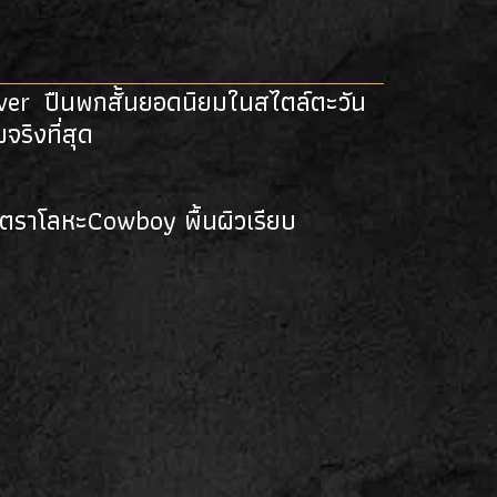
ver ปืนพกสั้นยอดนิยมในสไตล์ตะวัน
จริงที่สุด
ติดตราโลหะCowboy พื้นผิวเรียบ